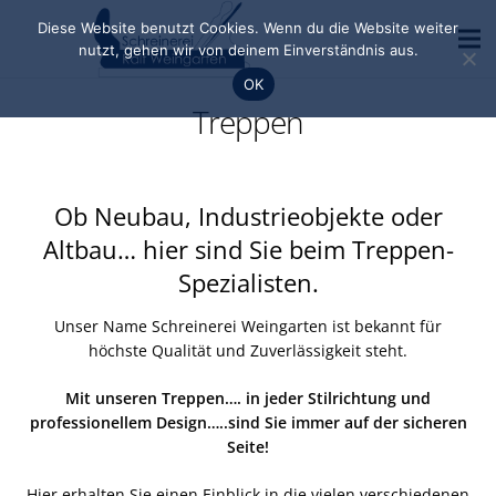
Diese Website benutzt Cookies. Wenn du die Website weiter
nutzt, gehen wir von deinem Einverständnis aus.
OK
Produkte und Leistungen
Treppen
Kindergärten
Gewerbeobjekte
Ob Neubau, Industrieobjekte oder
Altbau… hier sind Sie beim Treppen-
Liftstar
Spezialisten.
Kontakt
Unser Name Schreinerei Weingarten ist bekannt für
höchste Qualität und Zuverlässigkeit steht.
Mit unseren Treppen…. in jeder Stilrichtung und
professionellem Design…..sind Sie immer auf der sicheren
Seite!
Hier erhalten Sie einen Einblick in die vielen verschiedenen